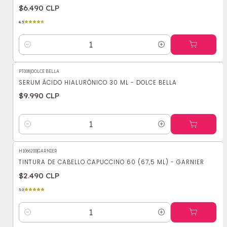
$6.490 CLP
4.5
Cantidad
PT008
|
DOLCE BELLA
SERUM ÁCIDO HIALURÓNICO 30 ML - DOLCE BELLA
$9.990 CLP
Cantidad
H1066200
|
GARNIER
TINTURA DE CABELLO CAPUCCINO 60 (67,5 ML) - GARNIER
$2.490 CLP
5.0
Cantidad