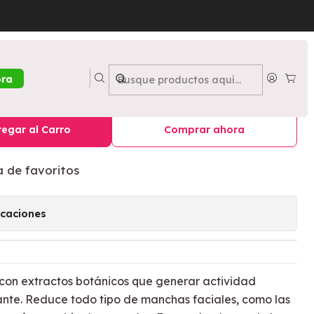
30 ml - DOLCE BELLA
 Aclarante 30 ml - DOLCE BELLA
ora
egar al Carro
Comprar ahora
a de favoritos
icaciones
con extractos botánicos que generar actividad
nte. Reduce todo tipo de manchas faciales, como las