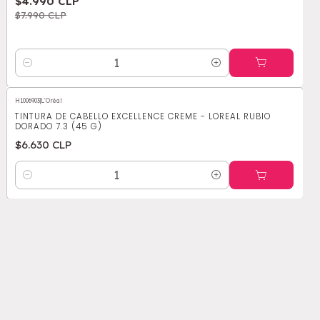
$4.990 CLP
$7.990 CLP
Cantidad
H1006903
|
L'Oréal
TINTURA DE CABELLO EXCELLENCE CREME - LOREAL RUBIO
DORADO 7.3 (45 G)
$6.630 CLP
Cantidad