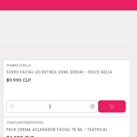
PT164
|
DOLCE BELLA
SUERO FACIAL LIO RETINOL 30ML SERUM - DOLCE BELLA
$9.990 CLP
Cantidad
1TEAACLARFC7525
|
TEATRICAL
-38%
OFF
PACK CREMA ACLARADOR FACIAL 75 ML - TEATRICAL