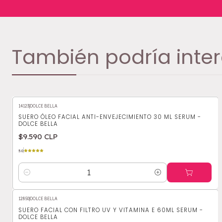
También podría inter
14123
|
DOLCE BELLA
SUERO ÓLEO FACIAL ANTI-ENVEJECIMIENTO 30 ML SERUM -
DOLCE BELLA
$9.590 CLP
5.0
Cantidad
12850
|
DOLCE BELLA
SUERO FACIAL CON FILTRO UV Y VITAMINA E 60ML SERUM -
DOLCE BELLA