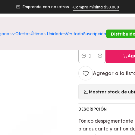
oductos
Belleza
Rostro
SKINCARE
Tónico Facial Aclarante 
Emprende con nosotros -
Compra mínima $50.000
|
Tónico Facial
gorías
Ofertas
Últimas Unidades
Ver todo
Suscripción
Distribuid
5.0
2 reseñas
Agr
Cantidad
Agregar a la list
Mostrar stock de ub
DESCRIPCIÓN
Tónico despigmentante 
blanqueante y antioxida