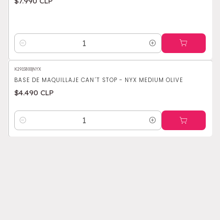
$7.990 CLP
Cantidad
K2915800
|
NYX
BASE DE MAQUILLAJE CAN´T STOP - NYX MEDIUM OLIVE
$4.490 CLP
Cantidad