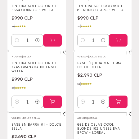
TINTURA SOFT COLOR KIT
TINTURA SOFT COLOR KIT
5554 COBRIZO - WELLA
80 RUBIO CLARO - WELLA
$990 CLP
$990 CLP
5.0
5.0
Cantidad
Cantidad
KL-29895
|
WELLA
VG8210-4
|
DOLCE BELLA
TINTURA SOFT COLOR KIT
BASE LÍQUIDA MATTE #4 -
7745 GRANADA INTENSO -
DOLCE BELLA
WELLA
$2.990 CLP
$990 CLP
5.0
5.0
Cantidad
Cantidad
VG8403-1
|
DOLCE BELLA
A9710100
|
LOREAL
BASE EN BARRA #1 - DOLCE
GEL DE CEJAS COOL
BELLA
BLONDE 102 UNBELIEVA
BROW - LOREAL
$2.690 CLP