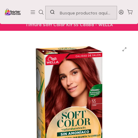
Emprende con nosotros -
Compra mínima $50.000
Inicio
Nuestros Productos
OFERTAS CYBER
Tintura Soft Color Kit 55 Caoba - WELLA