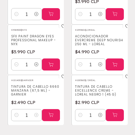
$3.990 CLP
Cantidad
Cantidad
K5365000
|
NYX
K2353604
|
LOREAL
SFX PAINT DRAGON EYES
ACONDICIONADOR
PROFESSIONAL MAKEUP -
EVERCREME DEEP NOURISH
NYX
250 ML - LOREAL
$5.990 CLP
$4.990 CLP
Cantidad
Cantidad
H1014002
|
GARNIER
H1005603
|
L'ORÉAL
TINTURA DE CABELLO 6660
TINTURA DE CABELLO
MANZANA (67,5 ML) -
EXCELLENCE CREME -
GARNIER
LOREAL NEGRO 1 (45 G)
$2.490 CLP
$2.990 CLP
Cantidad
Cantidad