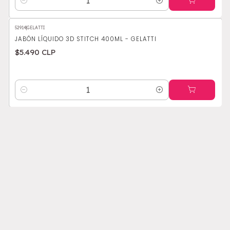
Cantidad
52914
|
GELATTI
JABÓN LÍQUIDO 3D STITCH 400ML - GELATTI
$5.490 CLP
Cantidad