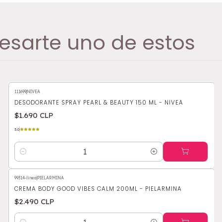
esarte uno de estos
111699
|
NIVEA
DESODORANTE SPRAY PEARL & BEAUTY 150 ML - NIVEA
$1.690 CLP
5.0
Cantidad
99314-linea
|
PIELARMINA
CREMA BODY GOOD VIBES CALM 200ML - PIELARMINA
$2.490 CLP