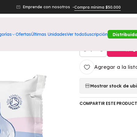
ros Productos
HIGIENE Y CUIDADO
Toallitas bebé Natracar
Emprende con nosotros -
Compra mínima $50.000
|
Toallitas be
gorías
Ofertas
Últimas Unidades
Ver todo
Suscripción
Distribuid
Agr
Cantidad
Agregar a la list
Mostrar stock de ub
COMPARTIR ESTE PRODUC