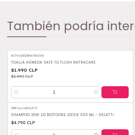
También podría inter
NCTHU203137
|
NATRACARE
-20%
OFF
TOALLA HÚMEDA SAFE TO FLUSH NATRACARE
$1.990 CLP
$2.490 CLP
Cantidad
53387-jessie
|
GELATTI
SHAMPOO 3EN1 2D BIOTOONS JEESIE 300 ML - GELATTI
$4.790 CLP