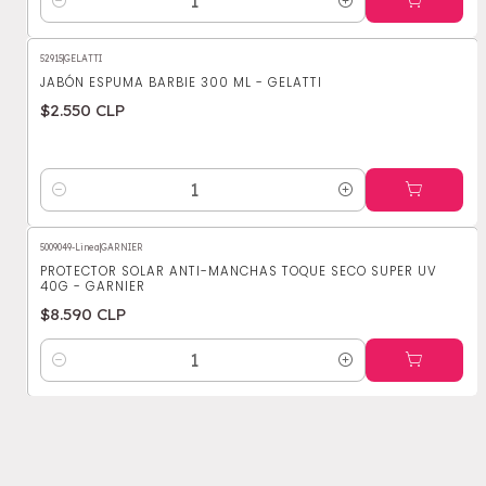
Cantidad
52915
|
GELATTI
JABÓN ESPUMA BARBIE 300 ML - GELATTI
$2.550 CLP
Cantidad
5009049-Linea
|
GARNIER
PROTECTOR SOLAR ANTI-MANCHAS TOQUE SECO SUPER UV
40G - GARNIER
$8.590 CLP
Cantidad