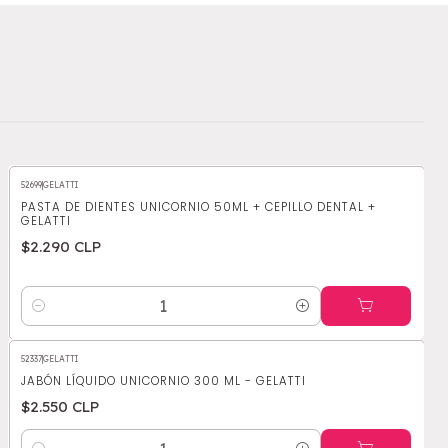
52699
|
GELATTI
PASTA DE DIENTES UNICORNIO 50ML + CEPILLO DENTAL +
GELATTI
$2.290 CLP
Cantidad
52337
|
GELATTI
JABÓN LÍQUIDO UNICORNIO 300 ML - GELATTI
$2.550 CLP