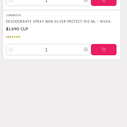
Cantidad
111680
|
NIVEA
DESODORANTE SPRAY MEN SILVER PROTECT 150 ML - NIVEA
$1.690 CLP
5.0
Cantidad