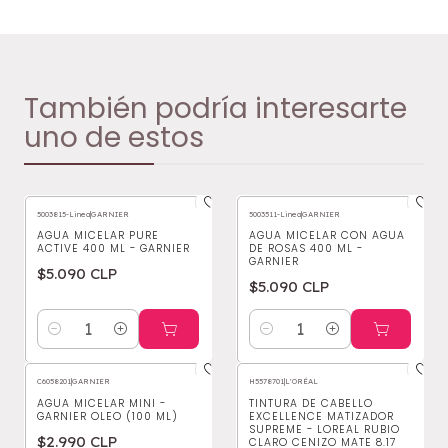
También podría interesarte
uno de estos
5003815-Linea
|
GARNIER
5003511-Linea
|
GARNIER
AGUA MICELAR PURE
AGUA MICELAR CON AGUA
ACTIVE 400 ML - GARNIER
DE ROSAS 400 ML -
GARNIER
$5.090 CLP
$5.090 CLP
Cantidad
Cantidad
C6058201
|
GARNIER
H5578701
|
L'ORÉAL
AGUA MICELAR MINI -
TINTURA DE CABELLO
GARNIER OLEO (100 ML)
EXCELLENCE MATIZADOR
SUPREME - LOREAL RUBIO
$2.990 CLP
CLARO CENIZO MATE 8.17