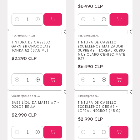
$6.490 CLP
Cantidad
Cantidad
H1474601
|
GARNIER
H5578900
|
LOREAL
TINTURA DE CABELLO -
TINTURA DE CABELLO
GARNIER CHOCOLATE
EXCELLENCE MATIZADOR
TONKA 52 (67,5 ML)
SUPREME - LOREAL RUBIO
MUY CLARO CENIZO MATE
$2.290 CLP
9.17
$6.490 CLP
Cantidad
Cantidad
VG8210-7
|
DOLCE BELLA
H1005603
|
L'ORÉAL
BASE LÍQUIDA MATTE #7 -
TINTURA DE CABELLO
DOLCE BELLA
EXCELLENCE CREME -
LOREAL NEGRO 1 (45 G)
$2.990 CLP
$2.990 CLP
Cantidad
Cantidad