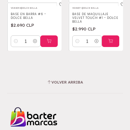
VG8403-6
|
DOLCE BELLA
VG8207-1
|
DOLCE BELLA
BASE EN BARRA #6 -
BASE DE MAQUILLAJE
DOLCE BELLA
VELVET TOUCH #1 - DOLCE
BELLA
$2.690 CLP
$2.990 CLP
Cantidad
Cantidad
VOLVER ARRIBA