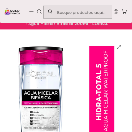
Emprende con nosotros -
Compra mínima $50.000
Inicio
Nuestros Productos
Belleza
Rostro
SKINCARE
Agua Micelar Bifásica 200ml - LOREAL