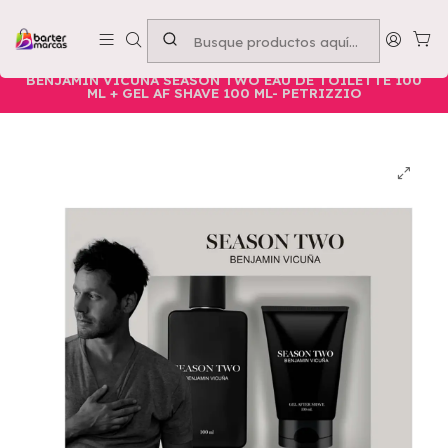
Emprende con nosotros -
Compra mínima $50.000
Inicio
Nuestros Productos
Belleza
Cuerpo
BENJAMIN VICUÑA SEASON TWO EAU DE TOILETTE 100
ML + GEL AF SHAVE 100 ML- PETRIZZIO