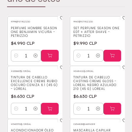
97996
|
PETRIZZIO
99433
|
PETRIZZIO
PERFUME HOMBRE SEASON
SET PERFUME SEASON ONE
ONE BENJAMIN VICUÑA -
EDT + AFTER SHAVE -
PETRIZZIO
PETRIZZIO
$4.990 CLP
$9.990 CLP
Cantidad
Cantidad
H1006605
|
L'ORÉAL
H0484121
|
LOREAL
TINTURA DE CABELLO
TINTURA DE CABELLO
EXCELLENCE CREME RUBIO
CASTING CREME GLOSS -
OSCURO CENIZA 6.1 (45 G)
LOREAL NEGRO AZULADO
- LOREAL
210 (45 G) LOREAL
$6.630 CLP
$6.630 CLP
Cantidad
Cantidad
H5405702
|
L'ORÉAL
C6548200
|
GARNIER
-60%
OFF
ACONDICIONADOR ÓLEO
MASCARILLA CAPILAR