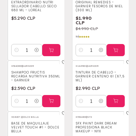
EXTRAORDINARIO NUTRI
ORIGINAL REMEDIES -
SELLADOR CABELLO SECO
GARNIER TESOROS DE MIEL
680 ML - LOREAL
(300 ML)
$5.290 CLP
$1.990
CLP
$4.990 CLP
5.0
Cantidad
Cantidad
H5640800
|
GARNIER
H1449801
|
GARNIER
SHAMPOO FRUCTIS
TINTURA DE CABELLO -
RECARGA NUTRITIVA 350ML
GARNIER CENTENO 61 (67,5
- GARNIER
ML)
$2.590 CLP
$2.990 CLP
Cantidad
Cantidad
VG8207-1
|
DOLCE BELLA
K5364800
|
NYX
BASE DE MAQUILLAJE
SFX PAINT DARK DREAM
VELVET TOUCH #1 - DOLCE
PROFESSIONA BLACK
BELLA
MAKEUP - NYX