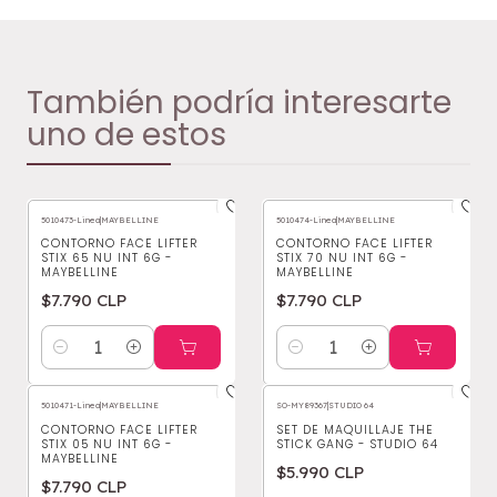
También podría interesarte
uno de estos
5010473-Linea
|
MAYBELLINE
5010474-Linea
|
MAYBELLINE
CONTORNO FACE LIFTER
CONTORNO FACE LIFTER
STIX 65 NU INT 6G -
STIX 70 NU INT 6G -
MAYBELLINE
MAYBELLINE
$7.790 CLP
$7.790 CLP
Cantidad
Cantidad
5010471-Linea
|
MAYBELLINE
SO-MY89367
|
STUDIO 64
CONTORNO FACE LIFTER
SET DE MAQUILLAJE THE
STIX 05 NU INT 6G -
STICK GANG - STUDIO 64
MAYBELLINE
$5.990 CLP
$7.790 CLP