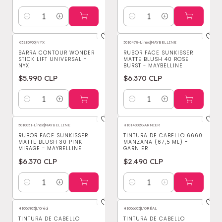
Cantidad
Cantidad
K3280900
|
NYX
5010478-Linea
|
MAYBELLINE
BARRA CONTOUR WONDER
RUBOR FACE SUNKISSER
STICK LIFT UNIVERSAL -
MATTE BLUSH 40 ROSE
NYX
BURST - MAYBELLINE
$5.990 CLP
$6.370 CLP
Cantidad
Cantidad
5010051-Linea
|
MAYBELLINE
H1014002
|
GARNIER
RUBOR FACE SUNKISSER
TINTURA DE CABELLO 6660
MATTE BLUSH 30 PINK
MANZANA (67,5 ML) -
MIRAGE - MAYBELLINE
GARNIER
$6.370 CLP
$2.490 CLP
Cantidad
Cantidad
H1006903
|
L'Oréal
H1006605
|
L'ORÉAL
TINTURA DE CABELLO
TINTURA DE CABELLO