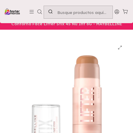
Emprende con nosotros -
Compra mínima $50.000
Inicio
Nuestros Productos
Belleza
Rostro
Contorno Face Lifter Stix 45 Nu Int 6G - MAYBELLINE