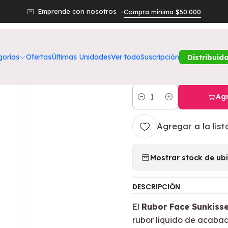
ctos
Belleza
Labios
Rubor Face Sunkisser Matte Blush 30 Pi
Emprende con nosotros -
Compra mínima $50.000
|
Rubor Face Su
gorías
Ofertas
Últimas Unidades
Ver todo
Suscripción
Distribuid
Mirage - MAY
Agr
Cantidad
Agregar a la list
Mostrar stock de ub
DESCRIPCIÓN
El
Rubor Face Sunkisse
rubor líquido de acaba