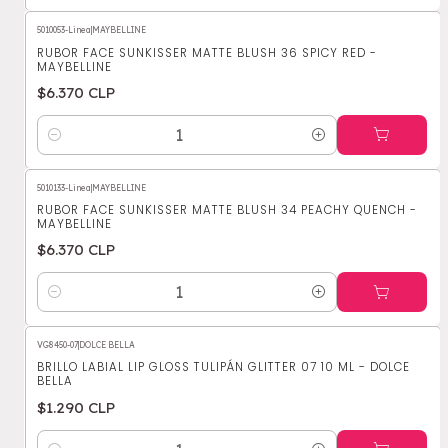
5010053-Linea
|
MAYBELLINE
RUBOR FACE SUNKISSER MATTE BLUSH 36 SPICY RED -
MAYBELLINE
$6.370 CLP
Cantidad
5010133-Linea
|
MAYBELLINE
RUBOR FACE SUNKISSER MATTE BLUSH 34 PEACHY QUENCH -
MAYBELLINE
$6.370 CLP
Cantidad
VG8450-07
|
DOLCE BELLA
BRILLO LABIAL LIP GLOSS TULIPÁN GLITTER 07 10 ML - DOLCE
BELLA
$1.290 CLP