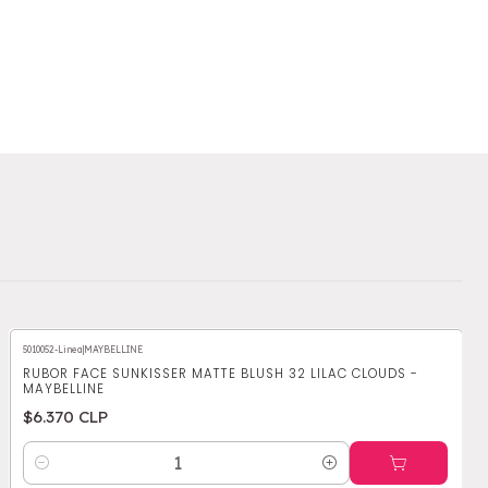
5010052-Linea
|
MAYBELLINE
RUBOR FACE SUNKISSER MATTE BLUSH 32 LILAC CLOUDS -
MAYBELLINE
$6.370 CLP
Cantidad