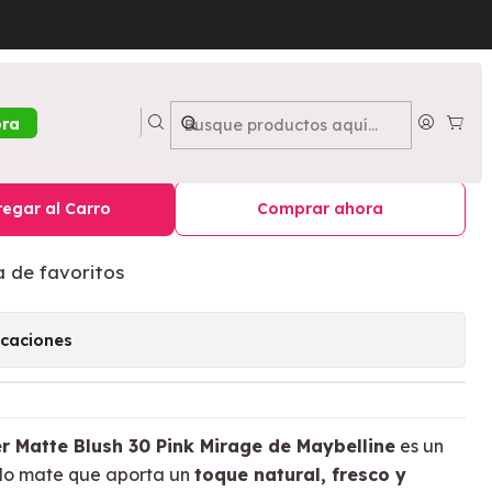
nk Mirage - MAYBELLINE
nkisser Matte Blush 30 Pink
ora
BELLINE
egar al Carro
Comprar ahora
a de favoritos
icaciones
r Matte Blush 30 Pink Mirage de Maybelline
es un
do mate que aporta un
toque natural, fresco y