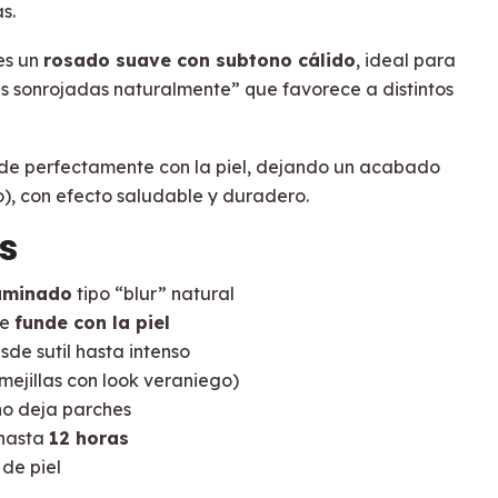
s.
es un
rosado suave con subtono cálido
, ideal para
las sonrojadas naturalmente” que favorece a distintos
nde perfectamente con la piel, dejando un acabado
), con efecto saludable y duradero.
s
uminado
tipo “blur” natural
se
funde con la piel
de sutil hasta intenso
mejillas con look veraniego)
 no deja parches
 hasta
12 horas
 de piel