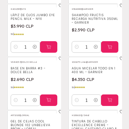
K4012305
|
NYX
H5640800
|
GARNIER
LÁPIZ DE OJOS JUMBO EYE
SHAMPOO FRUCTIS
PENCIL MILK - NYX
RECARGA NUTRITIVA 350ML
- GARNIER
$3.990 CLP
$2.590 CLP
5.0
Cantidad
Cantidad
VG8403-3
|
DOLCE BELLA
1021675-Linea
|
GARNIER
BASE EN BARRA #3 -
AGUA MICELAR TODO EN 1
DOLCE BELLA
400 ML - GARNIER
$2.690 CLP
$4.350 CLP
5.0
5.0
Cantidad
Cantidad
A9710100
|
LOREAL
H1006101
|
L'Oréal
GEL DE CEJAS COOL
TINTURA DE CABELLO
BLONDE 102 UNBELIEVA
EXCELLENCE CREME -
BROW - LOREAL
LOREAL CASTAÑO CLARO 5