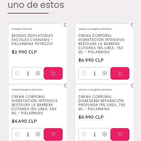
uno de estos
97530
|
PETRIZZIO
100346-LINEA
|
PIELARMINA
BANDAS DEPILATORIAS
CREMA CORPORAL
FACIALES CANNABIS -
HIDRATACIÓN INTENSIVA
PIELARMINA PETRIZZIO
RESTAURA LA BARRERA
CUTANEA 15% UREA, 750
$2.990 CLP
ML - PIELARMINA
$6.990 CLP
Cantidad
Cantidad
100343-linea
|
PIELARMINA
100348-LINEA
|
PIELARMINA
CREMA CORPORAL
CREMA CORPORAL
HIDRATACIÓN INTENSIVA
DIABEDERM REPARACIÓN
RESTAURA LA BARRERA
PROFUNDA 15% UREA, 750
CUTANEA 15% UREA, 350
ML - PIELARMINA
ML - PIELARMINA
$6.990 CLP
$4.690 CLP
Cantidad
Cantidad