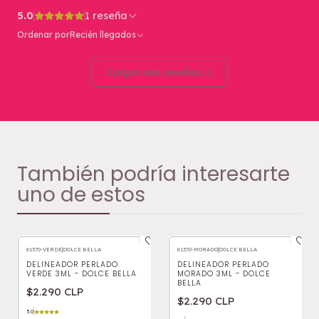
5.0
1 reseña
Ordenar por
Recién llegados
Cargar más reseñas
También podría interesarte
uno de estos
61370-VERDE
|
DOLCE BELLA
61370-MORADO
|
DOLCE BELLA
DELINEADOR PERLADO
DELINEADOR PERLADO
VERDE 3ML - DOLCE BELLA
MORADO 3ML - DOLCE
BELLA
$2.290 CLP
$2.290 CLP
5.0