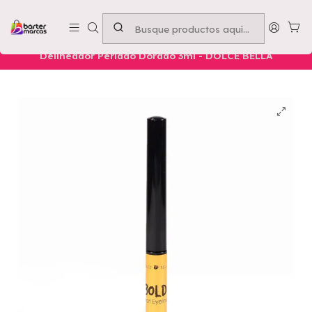
Emprende con nosotros -
Compra mínima $50.000
Inicio
Nuestros Productos
Belleza
Ojos
Delineador Perlado Dorado 3ml - DOLCE BELLA