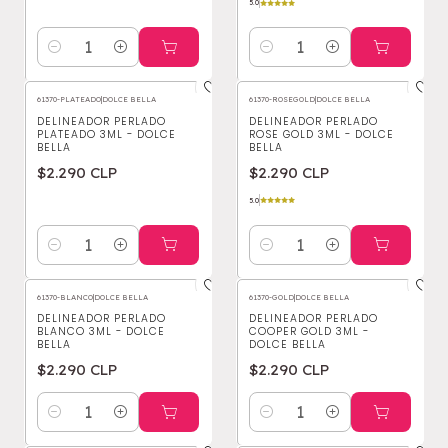
5.0
Cantidad
Cantidad
61370-PLATEADO
|
DOLCE BELLA
61370-ROSEGOLD
|
DOLCE BELLA
DELINEADOR PERLADO
DELINEADOR PERLADO
PLATEADO 3ML - DOLCE
ROSE GOLD 3ML - DOLCE
BELLA
BELLA
$2.290 CLP
$2.290 CLP
5.0
Cantidad
Cantidad
61370-BLANCO
|
DOLCE BELLA
61370-GOLD
|
DOLCE BELLA
DELINEADOR PERLADO
DELINEADOR PERLADO
BLANCO 3ML - DOLCE
COOPER GOLD 3ML -
BELLA
DOLCE BELLA
$2.290 CLP
$2.290 CLP
Cantidad
Cantidad