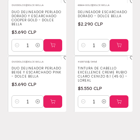
DUODOLCE1
|
DOLCE BELLA
60664-GOLD
|
DOLCE BELLA
DUO DELINEADOR PERLADO
DELINEADOR ESCARCHADO
DORADO Y ESCARCHADO
DORADO - DOLCE BELLA
COOPER GOLD - DOLCE
$2.290 CLP
BELLA
$3.690 CLP
Cantidad
Cantidad
DUODOLCE2
|
DOLCE BELLA
H1007102
|
L'Oréal
DUO DELINEADOR PERLADO
TINTURA DE CABELLO
BEIGE Y ESCARCHADO PINK
EXCELLENCE CREME RUBIO
- DOLCE BELLA
CLARO CENIZO 8.1 (45 G) -
LOREAL
$3.690 CLP
$5.550 CLP
Cantidad
Cantidad