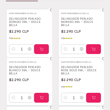
61370-DORADO
|
DOLCE BELLA
61370-MORADO
|
DOLCE BELLA
DELINEADOR PERLADO
DELINEADOR PERLADO
DORADO 3ML - DOLCE
MORADO 3ML - DOLCE
BELLA
BELLA
$2.290 CLP
$2.290 CLP
5.0
5.0
Cantidad
Cantidad
61370-BLANCO
|
DOLCE BELLA
61370-ROSEGOLD
|
DOLCE BELLA
DELINEADOR PERLADO
DELINEADOR PERLADO
BLANCO 3ML - DOLCE
ROSE GOLD 3ML - DOLCE
BELLA
BELLA
$2.290 CLP
$2.290 CLP
5.0
Cantidad
Cantidad