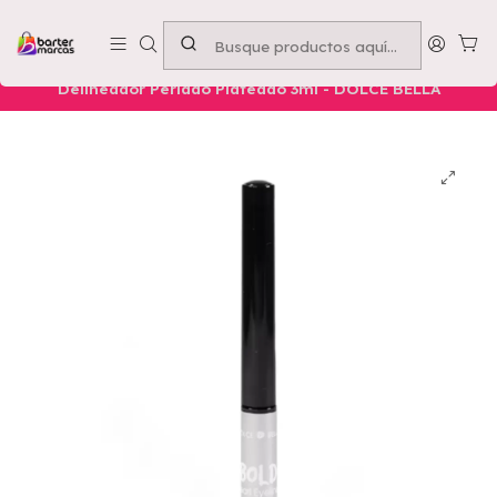
Emprende con nosotros -
Compra mínima $50.000
Inicio
Nuestros Productos
Belleza
Ojos
Delineador Perlado Plateado 3ml - DOLCE BELLA