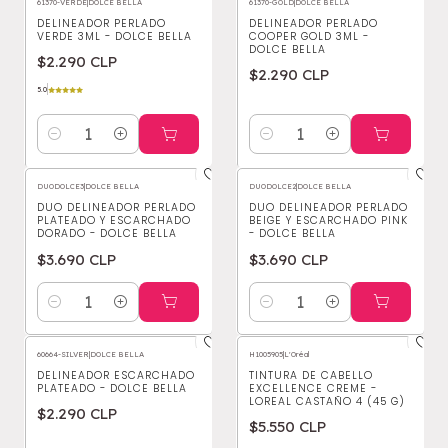
61370-VERDE
|
DOLCE BELLA
61370-GOLD
|
DOLCE BELLA
DELINEADOR PERLADO
DELINEADOR PERLADO
VERDE 3ML - DOLCE BELLA
COOPER GOLD 3ML -
DOLCE BELLA
$2.290 CLP
$2.290 CLP
5.0
Cantidad
Cantidad
DUODOLCE3
|
DOLCE BELLA
DUODOLCE2
|
DOLCE BELLA
DUO DELINEADOR PERLADO
DUO DELINEADOR PERLADO
PLATEADO Y ESCARCHADO
BEIGE Y ESCARCHADO PINK
DORADO - DOLCE BELLA
- DOLCE BELLA
$3.690 CLP
$3.690 CLP
Cantidad
Cantidad
60664-SILVER
|
DOLCE BELLA
H1005905
|
L'Oréal
DELINEADOR ESCARCHADO
TINTURA DE CABELLO
PLATEADO - DOLCE BELLA
EXCELLENCE CREME -
LOREAL CASTAÑO 4 (45 G)
$2.290 CLP
$5.550 CLP