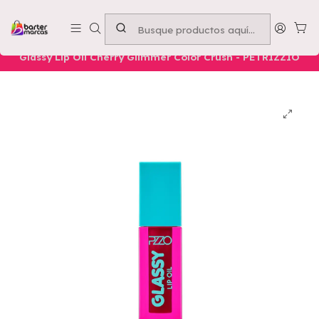
Emprende con nosotros -
Compra mínima $50.000
Inicio
Nuestros Productos
Belleza
Labios
Glassy Lip Oil Cherry Glimmer Color Crush - PETRIZZIO