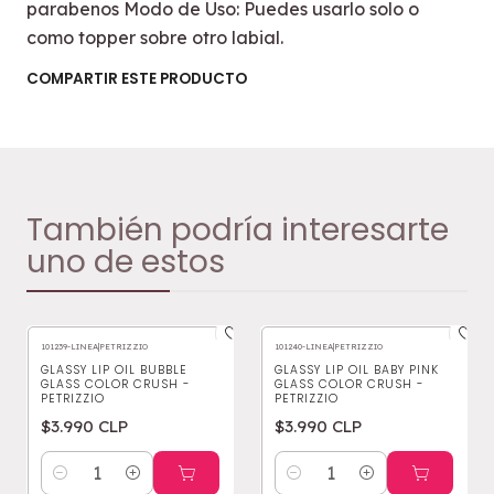
parabenos Modo de Uso: Puedes usarlo solo o
como topper sobre otro labial.
COMPARTIR ESTE PRODUCTO
También podría interesarte
uno de estos
101239-LINEA
|
PETRIZZIO
101240-LINEA
|
PETRIZZIO
GLASSY LIP OIL BUBBLE
GLASSY LIP OIL BABY PINK
GLASS COLOR CRUSH -
GLASS COLOR CRUSH -
PETRIZZIO
PETRIZZIO
$3.990 CLP
$3.990 CLP
Cantidad
Cantidad