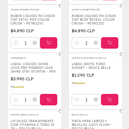
101248-LINEA
|
PETRIZZIO
101247-LINEA
|
PETRIZZIO
RUBOR LIQUIDO PH CHEEK
RUBOR LIQUIDO PH CHEEK
TINT PETAL POP COLOR
TINT ROSY REVEAL COLOR
CRUSH - PETRIZZIO
CRUSH - PETRIZZIO
$4.890 CLP
$4.890 CLP
Cantidad
Cantidad
K5054301
|
NYX
VG8103-SUNSET
|
DOLCE BELLA
LABIAL LÍQUIDO SHINE
LABIAL MATTE TONO
LOUD PRO PIGMENT LEAD
SUNSET - DOLCE BELLA
SHINE STAY STUNTIN - NYX
$1.290 CLP
$3.990 CLP
5.0
5.0
Cantidad
Cantidad
VG8570-D1
|
DOLCE BELLA
|
DOLCE BELLA
-5%
OFF
LIP GLOSS TRANSPARENTE
TINTA PARA LABIOS Y
CON VITAMINA E TONO D1
MEJILLAS JUICY FLUSH -
7G - DOLCE BELLA
DOLCE BELLA