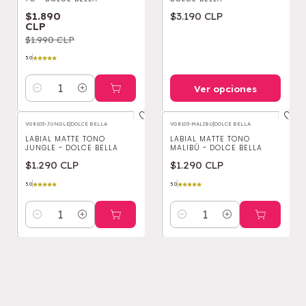
$1.890
$3.190 CLP
CLP
$1.990 CLP
5.0
Ver opciones
Cantidad
VG8103-JUNGLE
|
DOLCE BELLA
VG8103-MALIBU
|
DOLCE BELLA
LABIAL MATTE TONO
LABIAL MATTE TONO
JUNGLE - DOLCE BELLA
MALIBÚ - DOLCE BELLA
$1.290 CLP
$1.290 CLP
5.0
5.0
Cantidad
Cantidad