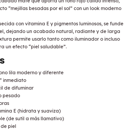
acabado mate que aporta un tono rojo cálido intenso,
cto “mejillas besadas por el sol” con un look moderno
quecida con vitamina E y pigmentos luminosos, se funde
el, dejando un acabado natural, radiante y de larga
xtura permite usarlo tanto como iluminador o incluso
a un efecto “piel saludable”.
s
ono lila moderno y diferente
” inmediato
il de difuminar
o pesado
oras
amina E (hidrata y suaviza)
e (de sutil a más llamativo)
 de piel