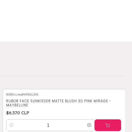
5010051-Linea
|
MAYBELLINE
RUBOR FACE SUNKISSER MATTE BLUSH 30 PINK MIRAGE -
MAYBELLINE
$6.370 CLP
Cantidad