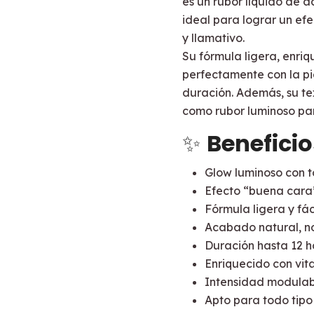
es un rubor líquido de 
ideal para lograr un efe
y llamativo.
Su fórmula ligera, enri
perfectamente con la pi
duración. Además, su te
como rubor luminoso par
✨
Beneficio
Glow luminoso con t
Efecto “buena cara
Fórmula ligera y fác
Acabado natural, n
Duración hasta 12 h
Enriquecido con vit
Intensidad modulabl
Apto para todo tipo