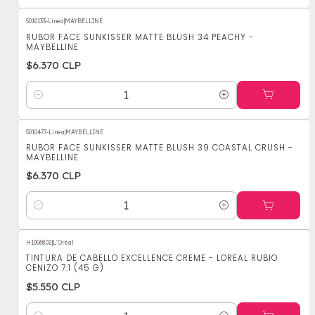
5010133-Linea
|
MAYBELLINE
RUBOR FACE SUNKISSER MATTE BLUSH 34 PEACHY -
MAYBELLINE
$6.370 CLP
Cantidad
5010477-Linea
|
MAYBELLINE
RUBOR FACE SUNKISSER MATTE BLUSH 39 COASTAL CRUSH -
MAYBELLINE
$6.370 CLP
Cantidad
H1006802
|
L'Oréal
TINTURA DE CABELLO EXCELLENCE CREME - LOREAL RUBIO
CENIZO 7.1 (45 G)
$5.550 CLP