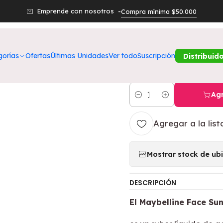
ctos
Belleza
Rostro
Rubor Face Sunkisser Matte Blush 32 Lil
Emprende con nosotros -
Compra mínima $50.000
|
Rubor Face Su
gorías
Ofertas
Últimas Unidades
Ver todo
Suscripción
Distribuid
Clouds - MAY
Agr
Cantidad
Agregar a la list
Mostrar stock de ub
DESCRIPCIÓN
El Maybelline Face Sun