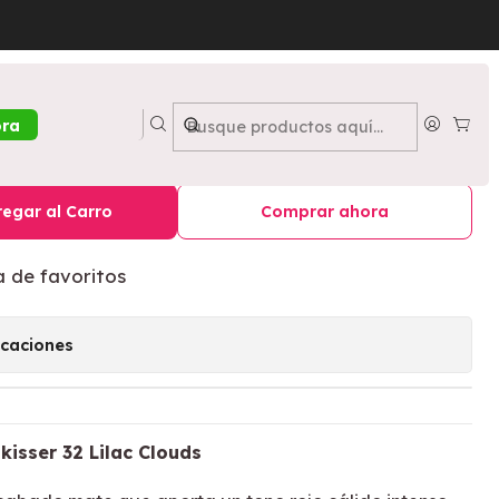
ac Clouds - MAYBELLINE
nkisser Matte Blush 32 Lilac
ora
BELLINE
egar al Carro
Comprar ahora
a de favoritos
icaciones
kisser 32 Lilac Clouds