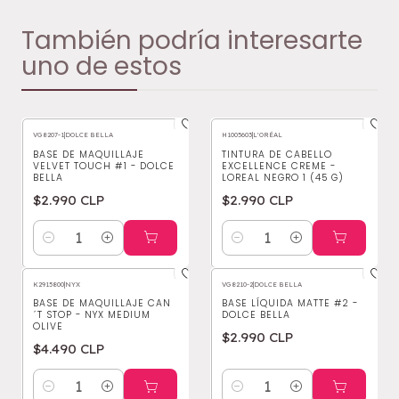
También podría interesarte
uno de estos
VG8207-1
|
DOLCE BELLA
H1005603
|
L'ORÉAL
BASE DE MAQUILLAJE
TINTURA DE CABELLO
VELVET TOUCH #1 - DOLCE
EXCELLENCE CREME -
BELLA
LOREAL NEGRO 1 (45 G)
$2.990 CLP
$2.990 CLP
Cantidad
Cantidad
K2915800
|
NYX
VG8210-2
|
DOLCE BELLA
BASE DE MAQUILLAJE CAN
BASE LÍQUIDA MATTE #2 -
´T STOP - NYX MEDIUM
DOLCE BELLA
OLIVE
$2.990 CLP
$4.490 CLP
Cantidad
Cantidad