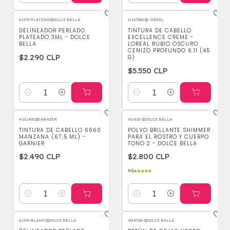
61370-PLATEADO
|
DOLCE BELLA
H1478602
|
L'ORÉAL
DELINEADOR PERLADO
TINTURA DE CABELLO
PLATEADO 3ML - DOLCE
EXCELLENCE CREME -
BELLA
LOREAL RUBIO OSCURO
CENIZO PROFUNDO 6.11 (45
$2.290 CLP
G)
$5.550 CLP
Cantidad
Cantidad
H1014002
|
GARNIER
VG810-2
|
DOLCE BELLA
TINTURA DE CABELLO 6660
POLVO BRILLANTE SHIMMER
MANZANA (67,5 ML) -
PARA EL ROSTRO Y CUERPO
GARNIER
TONO 2 - DOLCE BELLA
$2.490 CLP
$2.800 CLP
5.0
Cantidad
Cantidad
61370-BLANCO
|
DOLCE BELLA
VG8320-3
|
DOLCE BELLA