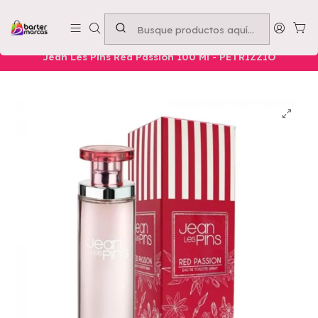
Emprende con nosotros -
Compra mínima $50.000
Inicio
Nuestros Productos
Belleza
Cuerpo
Jean Les Pins Red Passion 100 Ml - PETRIZZIO