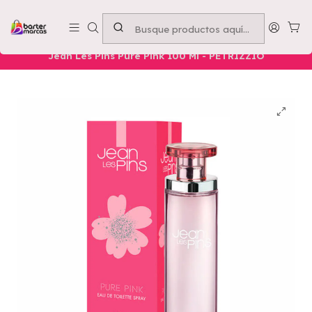
Emprende con nosotros -
Compra mínima $50.000
Inicio
Nuestros Productos
Belleza
Cuerpo
Jean Les Pins Pure Pink 100 Ml - PETRIZZIO