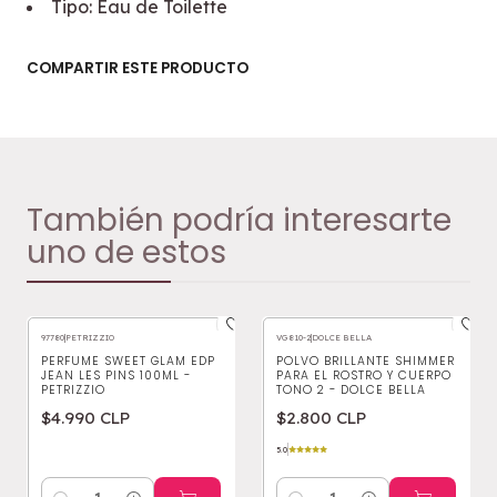
Tipo: Eau de Toilette
COMPARTIR ESTE PRODUCTO
También podría interesarte
uno de estos
97780
|
PETRIZZIO
VG810-2
|
DOLCE BELLA
PERFUME SWEET GLAM EDP
POLVO BRILLANTE SHIMMER
JEAN LES PINS 100ML -
PARA EL ROSTRO Y CUERPO
PETRIZZIO
TONO 2 - DOLCE BELLA
$4.990 CLP
$2.800 CLP
5.0