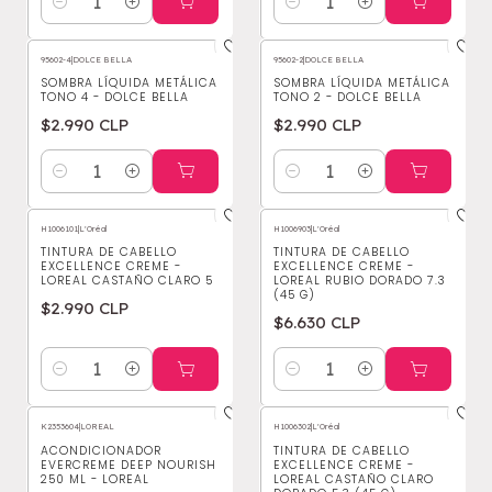
Cantidad
Cantidad
95602-4
|
DOLCE BELLA
95602-2
|
DOLCE BELLA
SOMBRA LÍQUIDA METÁLICA
SOMBRA LÍQUIDA METÁLICA
TONO 4 - DOLCE BELLA
TONO 2 - DOLCE BELLA
$2.990 CLP
$2.990 CLP
Cantidad
Cantidad
H1006101
|
L'Oréal
H1006903
|
L'Oréal
TINTURA DE CABELLO
TINTURA DE CABELLO
EXCELLENCE CREME -
EXCELLENCE CREME -
LOREAL CASTAÑO CLARO 5
LOREAL RUBIO DORADO 7.3
(45 G)
$2.990 CLP
$6.630 CLP
Cantidad
Cantidad
K2353604
|
LOREAL
H1006302
|
L'Oréal
ACONDICIONADOR
TINTURA DE CABELLO
EVERCREME DEEP NOURISH
EXCELLENCE CREME -
250 ML - LOREAL
LOREAL CASTAÑO CLARO