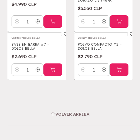
DORADO 5.3 (45 G)
$4.990 CLP
$5.550 CLP
Cantidad
Cantidad
VG8403-7
|
DOLCE BELLA
VG8209-2
|
DOLCE BELLA
BASE EN BARRA #7 -
POLVO COMPACTO #2 -
DOLCE BELLA
DOLCE BELLA
$2.690 CLP
$2.790 CLP
Cantidad
Cantidad
VOLVER ARRIBA