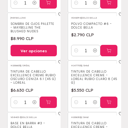
Cantidad
Cantidad
|
MAYBELLINE
VG8209-6
|
DOLCE BELLA
SOMBRA DE OJOS PALETTE
POLVO COMPACTO #6 -
- MAYBELLINE THE
DOLCE BELLA
BLUSHED NUDES
$2.790 CLP
$8.990 CLP
Ver opciones
Cantidad
H1006605
|
L'ORÉAL
H1477705
|
L'Oréal
TINTURA DE CABELLO
TINTURA DE CABELLO
EXCELLENCE CREME RUBIO
EXCELLENCE CREME -
OSCURO CENIZA 6.1 (45 G)
LOREAL RUBIO CLARO 8 (45
- LOREAL
G)
$6.630 CLP
$5.550 CLP
Cantidad
Cantidad
VG8403-3
|
DOLCE BELLA
H1006302
|
L'Oréal
BASE EN BARRA #3 -
TINTURA DE CABELLO
DOLCE BELLA
EXCELLENCE CREME -