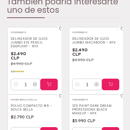
También podría interesarte
uno de estos
K3325800
|
NYX
K3325300
|
NYX
-50%
OFF
-50%
OFF
DELINEADOR DE OJOS
DELINEADOR DE OJOS
JUMBO EYE PENCIL
JUMBO MACAROON - NYX
EGGPLANT - NYX
$2.490
$2.490
CLP
CLP
$4.990 CLP
$4.990 CLP
5.0
Cantidad
Cantidad
VG8209-9
|
DOLCE BELLA
K5364800
|
NYX
POLVO COMPACTO #9 -
SFX PAINT DARK DREAM
DOLCE BELLA
PROFESSIONA BLACK
MAKEUP - NYX
$2.790 CLP
$5.990 CLP