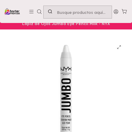
Emprende con nosotros -
Compra mínima $50.000
Inicio
Nuestros Productos
Belleza
Ojos
Lápiz de Ojos Jumbo Eye Pencil Milk - NYX