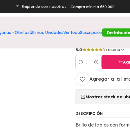
roductos
Belleza
Labios
Lip Shine Rock & Gloss Strawberry 
Emprende con nosotros -
Compra mínima $50.000
|
Lip Shine Roc
gorías
Ofertas
Últimas Unidades
Ver todo
Suscripción
Distribuid
PETRIZZIO
5.0
1 reseña
Agr
Cantidad
Agregar a la list
Mostrar stock de ub
DESCRIPCIÓN
Brillo de labios con fór