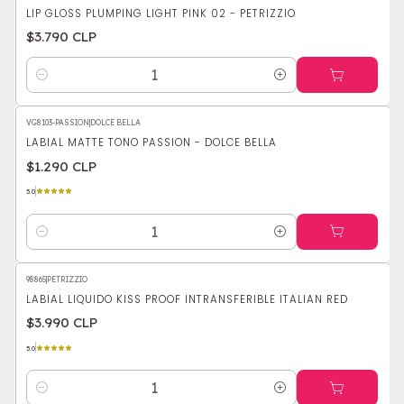
LIP GLOSS PLUMPING LIGHT PINK 02 - PETRIZZIO
$3.790 CLP
Cantidad
VG8103-PASSION
|
DOLCE BELLA
LABIAL MATTE TONO PASSION - DOLCE BELLA
$1.290 CLP
5.0
Cantidad
98865
|
PETRIZZIO
LABIAL LIQUIDO KISS PROOF INTRANSFERIBLE ITALIAN RED
$3.990 CLP
5.0
Cantidad