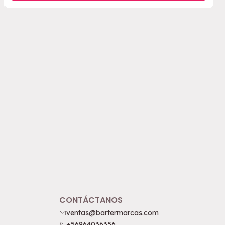
CONTÁCTANOS
ventas@bartermarcas.com
+56964036356