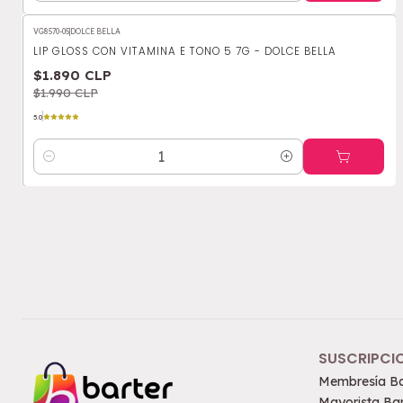
VG8570-05
|
DOLCE BELLA
-5%
OFF
LIP GLOSS CON VITAMINA E TONO 5 7G - DOLCE BELLA
$1.890 CLP
$1.990 CLP
5.0
Cantidad
SUSCRIPCI
Membresía Ba
Mayorista Bar