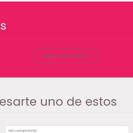
s
Cargar más reseñas
esarte uno de estos
97071-LINEA
|
PETRIZZIO