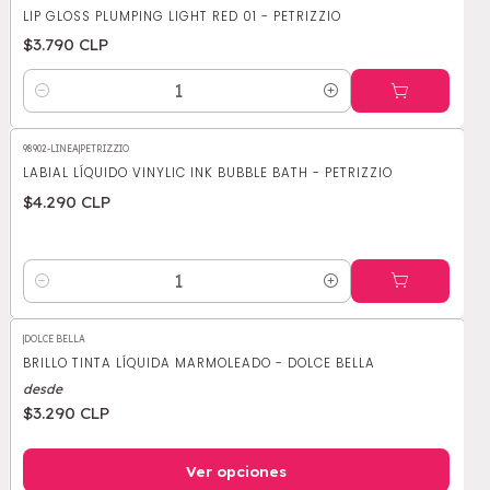
LIP GLOSS PLUMPING LIGHT RED 01 - PETRIZZIO
$3.790 CLP
Cantidad
98902-LINEA
|
PETRIZZIO
LABIAL LÍQUIDO VINYLIC INK BUBBLE BATH - PETRIZZIO
$4.290 CLP
Cantidad
|
DOLCE BELLA
BRILLO TINTA LÍQUIDA MARMOLEADO - DOLCE BELLA
desde
$3.290 CLP
Ver opciones