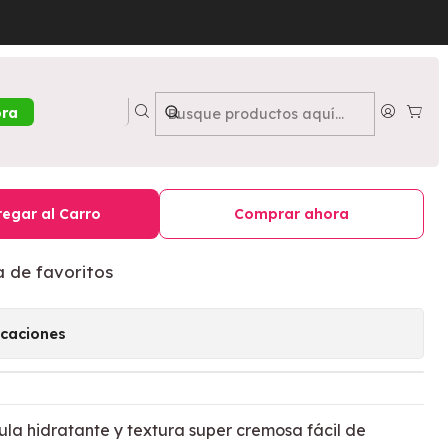
Fields - PETRIZZIO
k & Gloss Strawberry Fields -
ora
egar al Carro
Comprar ahora
a de favoritos
icaciones
mula hidratante y textura super cremosa fácil de