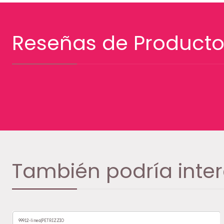
Reseñas de Producto
También podría inter
99912-linea
|
PETRIZZIO