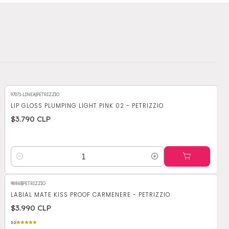
97071-LINEA
|
PETRIZZIO
LIP GLOSS PLUMPING LIGHT PINK 02 - PETRIZZIO
$3.790 CLP
Cantidad
98863
|
PETRIZZIO
LABIAL MATE KISS PROOF CARMENERE - PETRIZZIO
$3.990 CLP
5.0