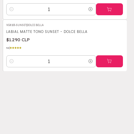
Cantidad
VG8103-SUNSET
|
DOLCE BELLA
LABIAL MATTE TONO SUNSET - DOLCE BELLA
$1.290 CLP
5.0
Cantidad