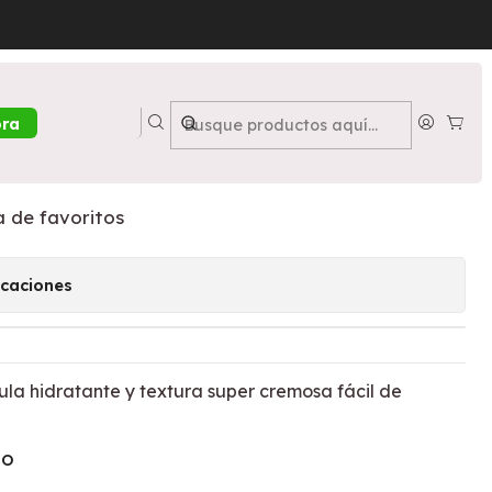
ink - PETRIZZIO
loss Lg Bohemian Pink -
ora
a de favoritos
icaciones
mula hidratante y textura super cremosa fácil de
TO