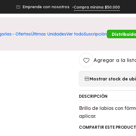
 Productos
Belleza
Labios
Pzzo Rock & Gloss Lg Bohemian P
Emprende con nosotros -
Compra mínima $50.000
|
Pzzo Rock & G
gorías
Ofertas
Últimas Unidades
Ver todo
Suscripción
Distribuid
PETRIZZIO
Agregar a la list
Mostrar stock de ub
DESCRIPCIÓN
Brillo de labios con fór
aplicar.
COMPARTIR ESTE PRODUC