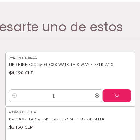
esarte uno de estos
99912-linea
|
PETRIZZIO
LIP SHINE ROCK & GLOSS WALK THIS WAY - PETRIZZIO
$4.190 CLP
Cantidad
46108-3
|
DOLCE BELLA
BALSAMO LABIAL BRILLANTE WISH - DOLCE BELLA
$3.150 CLP