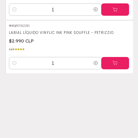
Cantidad
98901
|
PETRIZZIO
LABIAL LÍQUIDO VINYLIC INK PINK SOUFFLE - PETRIZZIO
$2.990 CLP
5.0
Cantidad