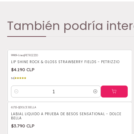
También podría inter
99909-linea
|
PETRIZZIO
LIP SHINE ROCK & GLOSS STRAWBERRY FIELDS - PETRIZZIO
$4.190 CLP
5.0
Cantidad
61715-1
|
DOLCE BELLA
LABIAL LIQUIDO A PRUEBA DE BESOS SENSATIONAL - DOLCE
BELLA
$3.790 CLP