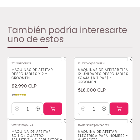
También podría interesarte
uno de estos
73125
|
GROOMEN
73125XCAJA
|
GROOMEN
MÁQUINAS DE AFEITAR
MÁQUINAS DE AFEITAR TIRA
DESECHABLES X12 -
12 UNIDADES DESECHABLES
GROOMEN
XCAJA (6 TIRAS) -
GROOMEN
$2.990 CLP
$18.000 CLP
5.0
Cantidad
Cantidad
W302189800
|
Schick
1760202495631
|
VINTAGET9
MÁQUINA DE AFEITAR
MÁQUINA DE AFEITAR
SCHICK QUATTRO
ELECTRICA PARA HOMBRE -
SENSITIVE + 3 REPUESTOS -
VINTAGET9