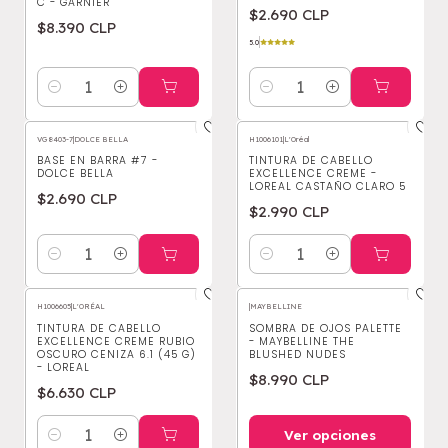
C - GARNIER
$2.690 CLP
$8.390 CLP
5.0
Cantidad
Cantidad
VG8403-7
|
DOLCE BELLA
H1006101
|
L'Oréal
BASE EN BARRA #7 -
TINTURA DE CABELLO
DOLCE BELLA
EXCELLENCE CREME -
LOREAL CASTAÑO CLARO 5
$2.690 CLP
$2.990 CLP
Cantidad
Cantidad
H1006605
|
L'ORÉAL
|
MAYBELLINE
TINTURA DE CABELLO
SOMBRA DE OJOS PALETTE
EXCELLENCE CREME RUBIO
- MAYBELLINE THE
OSCURO CENIZA 6.1 (45 G)
BLUSHED NUDES
- LOREAL
$8.990 CLP
$6.630 CLP
Ver opciones
Cantidad