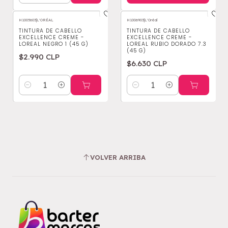
H1005603
|
L'ORÉAL
H1006903
|
L'Oréal
TINTURA DE CABELLO
TINTURA DE CABELLO
EXCELLENCE CREME -
EXCELLENCE CREME -
LOREAL NEGRO 1 (45 G)
LOREAL RUBIO DORADO 7.3
(45 G)
$2.990 CLP
$6.630 CLP
Cantidad
Cantidad
VOLVER ARRIBA