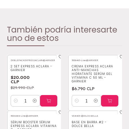
También podría interesarte
uno de estos
DOBLEPACKEXPRESSACLARA
|
GARNIER
5006463-Linea
|
GARNIER
-33%
OFF
2 SET EXPRESS ACLARA -
CREMA EXPRESS ACLARA
GARNIER
ANTI-MANCHAS
HIDRATANTE SERÚM GEL
$20.000
VITAMINA C 50 ML -
CLP
GARNIER
$29.990 CLP
$6.790 CLP
Cantidad
Cantidad
5004484-Linea
|
GARNIER
VG8403-2
|
DOLCE BELLA
SÉRUM BOOSTER SÉRUM
BASE EN BARRA #2 -
EXPRESS ACLARA VITAMINA
DOLCE BELLA