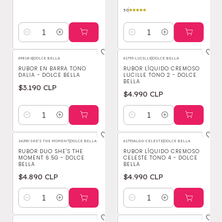
5.0
Cantidad
Cantidad
69818-6
|
DOLCE BELLA
61793-LUCILLE
|
DOLCE BELLA
RUBOR EN BARRA TONO
RUBOR LÍQUIDO CREMOSO
DALIA - DOLCE BELLA
LUCILLE TONO 2 - DOLCE
BELLA
$3.190 CLP
$4.990 CLP
Cantidad
Cantidad
24290-SHE'S THE MOMENT
|
DOLCE BELLA
61793ALGG-CELESTE
|
DOLCE BELLA
RUBOR DUO SHE'S THE
RUBOR LÍQUIDO CREMOSO
MOMENT 6.5G - DOLCE
CELESTE TONO 4 - DOLCE
BELLA
BELLA
$4.890 CLP
$4.990 CLP
Cantidad
Cantidad