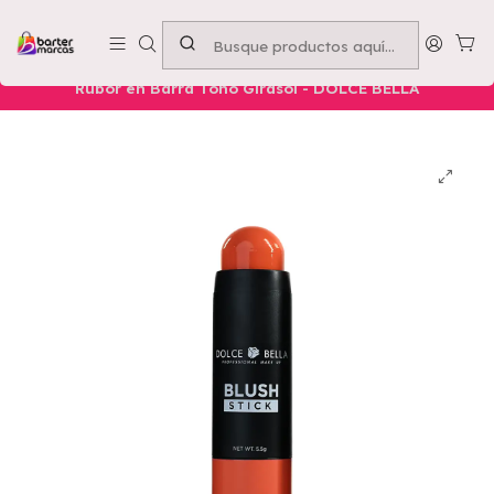
Emprende con nosotros -
Compra mínima $50.000
Inicio
Nuestros Productos
Belleza
Rostro
Rubor en Barra Tono Girasol - DOLCE BELLA