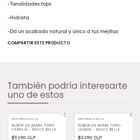
-Tonalidades tops
-Hidrata
-Da un acabado natural y único a tus mejillas
COMPARTIR ESTE PRODUCTO
También podría interesarte
uno de estos
69818-3
|
DOLCE BELLA
69818-5
|
DOLCE BELLA
RUBOR EN BARRA TONO
RUBOR EN BARRA TONO
CAMELIA - DOLCE BELLA
JASMIN - DOLCE BELLA
$3.190 CLP
$3.190 CLP