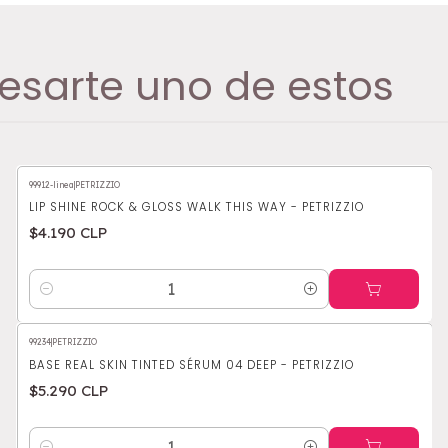
esarte uno de estos
99912-linea
|
PETRIZZIO
LIP SHINE ROCK & GLOSS WALK THIS WAY - PETRIZZIO
$4.190 CLP
Cantidad
99234
|
PETRIZZIO
BASE REAL SKIN TINTED SÉRUM 04 DEEP - PETRIZZIO
$5.290 CLP