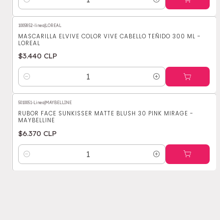
Cantidad
1005852-linea
|
LOREAL
MASCARILLA ELVIVE COLOR VIVE CABELLO TEÑIDO 300 ML -
LOREAL
$3.440 CLP
Cantidad
5010051-Linea
|
MAYBELLINE
RUBOR FACE SUNKISSER MATTE BLUSH 30 PINK MIRAGE -
MAYBELLINE
$6.370 CLP
Cantidad