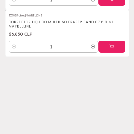
Cantidad
5003825-Linea
|
MAYBELLINE
CORRECTOR LIQUIDO MULTIUSO ERASER SAND 07 6.8 ML -
MAYBELLINE
$6.850 CLP
Cantidad