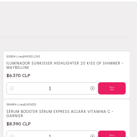
5010054-Linea
|
MAYBELLINE
ILUMINADOR SUNKISSER HIGHLIGHTER 20 KISS OF SHIMMER -
MAYBELLINE
$6.370 CLP
Cantidad
5004484-Linea
|
GARNIER
SÉRUM BOOSTER SÉRUM EXPRESS ACLARA VITAMINA C -
GARNIER
$8.390 CLP