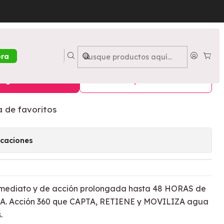
 Shock - PETRIZZIO
 Hidra Shock - PETRIZZIO
ora
egar al Carro
Comprar ahora
a de favoritos
icaciones
nmediato y de acción prolongada hasta 48 HORAS de
 Acción 360 que CAPTA, RETIENE y MOVILIZA agua
.