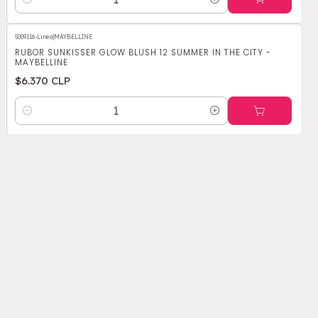
Cantidad
5009116-Linea
|
MAYBELLINE
RUBOR SUNKISSER GLOW BLUSH 12 SUMMER IN THE CITY -
MAYBELLINE
$6.370 CLP
Cantidad