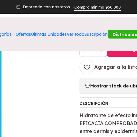
oductos
LA SALUD QUE TU PIEL MERECE
Sérum Booster Hidra
Emprende con nosotros -
Compra mínima $50.000
|
Sérum Booster
gorías
Ofertas
Últimas Unidades
Ver todo
Suscripción
Distribuid
Agr
Cantidad
Agregar a la list
Mostrar stock de ub
DESCRIPCIÓN
Hidratante de efecto i
EFICACIA COMPROBADA.
entre dermis y epidermis