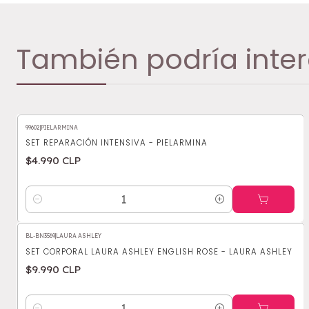
También podría inter
99602
|
PIELARMINA
SET REPARACIÓN INTENSIVA - PIELARMINA
$4.990 CLP
Cantidad
BL-BN3569
|
LAURA ASHLEY
SET CORPORAL LAURA ASHLEY ENGLISH ROSE - LAURA ASHLEY
$9.990 CLP