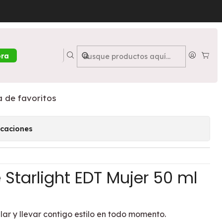
50 ml + Mochila - ITZY
tarlight EDT Mujer 50 ml +
ora
Y
a de favoritos
icaciones
 Starlight EDT Mujer 50 ml
lar y llevar contigo estilo en todo momento.