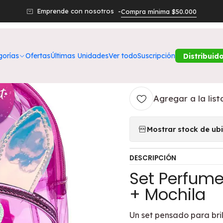
ctos
Belleza
ESTUCHERÍA
Set Perfume Starlight EDT Mujer 
Emprende con nosotros -
Compra mínima $50.000
|
Set Perfume S
gorías
Ofertas
Últimas Unidades
Ver todo
Suscripción
Distribuid
Mochila - ITZ
Agregar a la list
Mostrar stock de ub
DESCRIPCIÓN
Set Perfume
+ Mochila
Un set pensado para bril