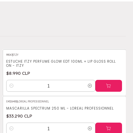
99547
|
ITZY
ESTUCHE ITZY PERFUME GLOW EDT 100ML + LIP GLOSS ROLL
ON - ITZY
$8.990 CLP
Cantidad
E4326400
|
LOREAL PROFESSIONNEL
MASCARILLA SPECTRUM 250 ML - LOREAL PROFESSIONNEL
$33.290 CLP
Cantidad