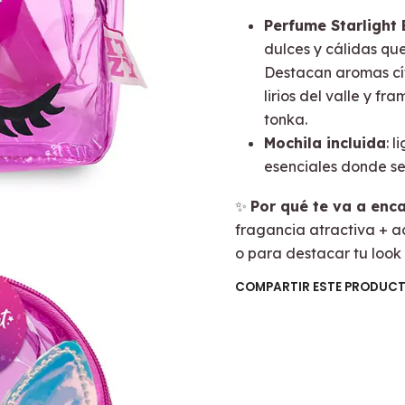
Perfume Starlight 
dulces y cálidas que
Destacan aromas cít
lirios del valle y f
tonka.
Mochila incluida
: 
esenciales donde s
✨
Por qué te va a enc
fragancia atractiva + a
o para destacar tu look 
COMPARTIR ESTE PRODUC