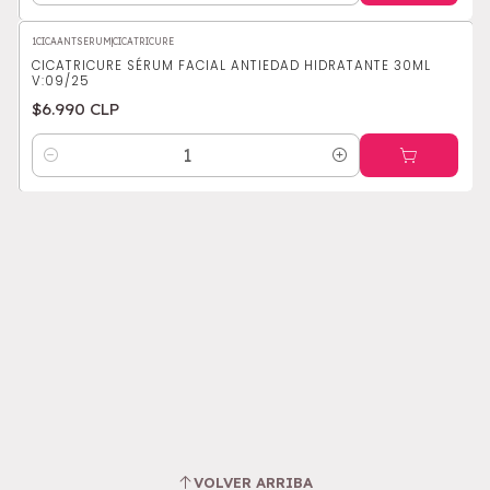
1CICAANTSERUM
|
CICATRICURE
CICATRICURE SÉRUM FACIAL ANTIEDAD HIDRATANTE 30ML
V:09/25
$6.990 CLP
Cantidad
VOLVER ARRIBA