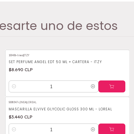
esarte uno de estos
100436-linea
|
ITZY
SET PERFUME ANGEL EDT 50 ML + CARTERA - ITZY
$8.690 CLP
Cantidad
5008347-LINEA
|
LOREAL
MASCARILLA ELVIVE GLYCOLIC GLOSS 300 ML - LOREAL
$3.440 CLP
Cantidad