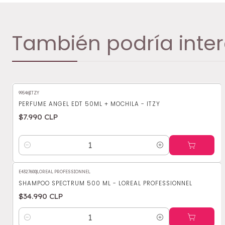
También podría inter
99546
|
ITZY
PERFUME ANGEL EDT 50ML + MOCHILA - ITZY
$7.990 CLP
Cantidad
E4327600
|
LOREAL PROFESSIONNEL
SHAMPOO SPECTRUM 500 ML - LOREAL PROFESSIONNEL
$34.990 CLP
Cantidad