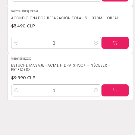
5006073-LINEA
|
LOREAL
ACONDICIONADOR REPARACIÓN TOTAL 5 - 370ML LOREAL
$3.490 CLP
Cantidad
98336
|
PETRIZZIO
ESTUCHE MASAJE FACIAL HIDRA SHOCK + NÉCESER -
PETRIZZIO
$9.990 CLP
Cantidad