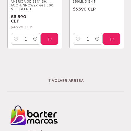
ÁMERICA 3D 3EN1 SH,
350ML 3 EN 1
ACON, SHOWER-GEL 300
$3.390 CLP
ML - GELATTI
$3.390
CLP
$4.290 CLP
Cantidad
Cantidad
VOLVER ARRIBA