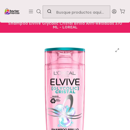
Emprende con nosotros -
Compra mínima $50.000
Inicio
Nuestros Productos
Belleza
Cuidado Capilar
Shampoo Elvive Glycolic Cristal Brillo Anti-Residuos 370
ML - L0REAL