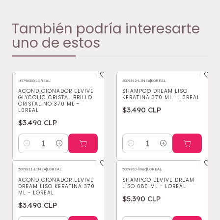
También podría interesarte
uno de estos
H5796200
|
LOREAL
5009812-LINEA
|
LOREAL
ACONDICIONADOR ELVIVE
SHAMPOO DREAM LISO
GLYCOLIC CRISTAL BRILLO
KERATINA 370 ML - L0REAL
CRISTALINO 370 ML -
$3.490 CLP
L0REAL
$3.490 CLP
Cantidad
Cantidad
5009811-LINEA
|
LOREAL
5009810-linea
|
LOREAL
ACONDICIONADOR ELVIVE
SHAMPOO ELVIVE DREAM
DREAM LISO KERATINA 370
LISO 680 ML - LOREAL
ML - LOREAL
$5.390 CLP
$3.490 CLP