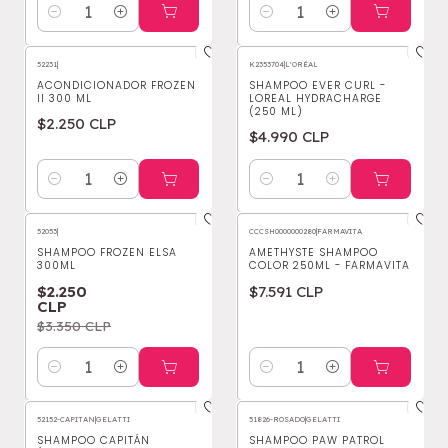
Cantidad
Cantidad
52231
|
K2353704
|
L'ORÉAL
ACONDICIONADOR FROZEN
SHAMPOO EVER CURL -
II 300 ML
LOREAL HYDRACHARGE
(250 ML)
$2.250 CLP
$4.990 CLP
Cantidad
Cantidad
52053
|
CCCSH0000000280
|
FARMAVITA
-33%
OFF
SHAMPOO FROZEN ELSA
AMETHYSTE SHAMPOO
300ML
COLOR 250ML - FARMAVITA
$2.250
$7.591 CLP
CLP
$3.350 CLP
Cantidad
Cantidad
52152-CAPITAN
|
GELATTI
51826-ROSADO
|
GELATTI
-21%
OFF
SHAMPOO CAPITÁN
SHAMPOO PAW PATROL