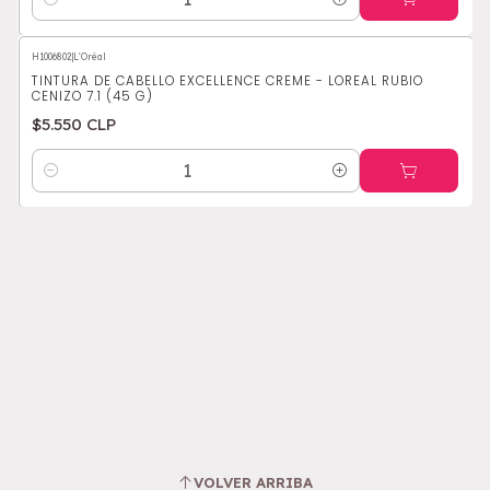
Cantidad
H1006802
|
L'Oréal
TINTURA DE CABELLO EXCELLENCE CREME - LOREAL RUBIO
CENIZO 7.1 (45 G)
$5.550 CLP
Cantidad
VOLVER ARRIBA