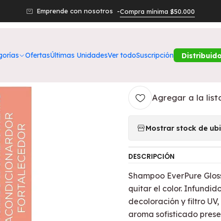
ARCAS
Loreal
Acondicionador Loreal Everpure Bond 200 ML
Emprende con nosotros -
Compra mínima $50.000
|
Acondicionad
gorías
Ofertas
Últimas Unidades
Ver todo
Suscripción
Distribuid
ML - LOREAL
Agregar a la list
Mostrar stock de ub
DESCRIPCIÓN
Shampoo EverPure Glossin
quitar el color. Infundi
decoloración y filtro UV,
aroma sofisticado prese