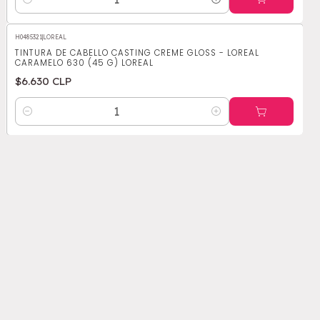
Cantidad
H0485321
|
LOREAL
TINTURA DE CABELLO CASTING CREME GLOSS - LOREAL
CARAMELO 630 (45 G) LOREAL
$6.630 CLP
Cantidad