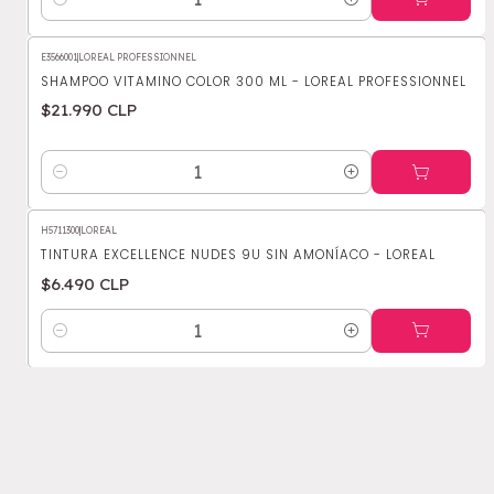
Cantidad
E3566001
|
LOREAL PROFESSIONNEL
SHAMPOO VITAMINO COLOR 300 ML - LOREAL PROFESSIONNEL
$21.990 CLP
Cantidad
H5711300
|
LOREAL
TINTURA EXCELLENCE NUDES 9U SIN AMONÍACO - LOREAL
$6.490 CLP
Cantidad