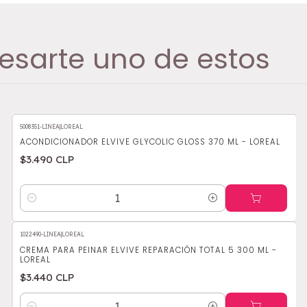
esarte uno de estos
5008351-LINEA
|
LOREAL
ACONDICIONADOR ELVIVE GLYCOLIC GLOSS 370 ML - LOREAL
$3.490 CLP
Cantidad
1022490-LINEA
|
LOREAL
CREMA PARA PEINAR ELVIVE REPARACIÓN TOTAL 5 300 ML -
LOREAL
$3.440 CLP