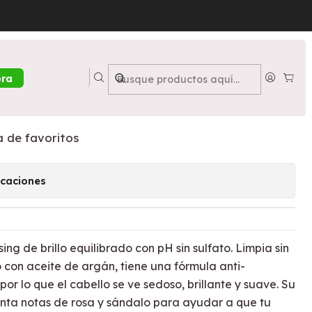
 - LOREAL
or Loreal Everpure Bond 200
ora
a de favoritos
icaciones
g de brillo equilibrado con pH sin sulfato. Limpia sin
do con aceite de argán, tiene una fórmula anti-
 por lo que el cabello se ve sedoso, brillante y suave. Su
nta notas de rosa y sándalo para ayudar a que tu