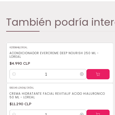
También podría inter
K2353604
|
LOREAL
ACONDICIONADOR EVERCREME DEEP NOURISH 250 ML -
LOREAL
$4.990 CLP
Cantidad
5002145-LINEA
|
L'ORÉAL
CREMA HIDRATANTE FACIAL REVITALIF ACIDO HIALURONICO
50 ML - LOREAL
$11.290 CLP