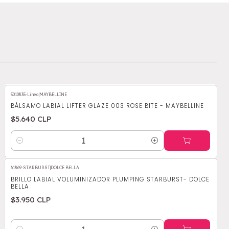
5010835-Linea
|
MAYBELLINE
BÁLSAMO LABIAL LIFTER GLAZE 003 ROSE BITE - MAYBELLINE
$5.640 CLP
Cantidad
61869-STARBURST
|
DOLCE BELLA
BRILLO LABIAL VOLUMINIZADOR PLUMPING STARBURST- DOLCE
BELLA
$3.950 CLP