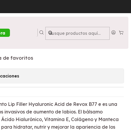
ic Acid - REVOX
p Filler Hyaluronic Acid -
ora
a de favoritos
icaciones
nto Lip Filler Hyaluronic Acid de Revox B77 e es una
os invasivos de aumento de labios. El bálsamo
n Ácido Hialurónico, Vitamina E, Colágeno y Manteca
para hidratar, nutrir y mejorar la apariencia de los