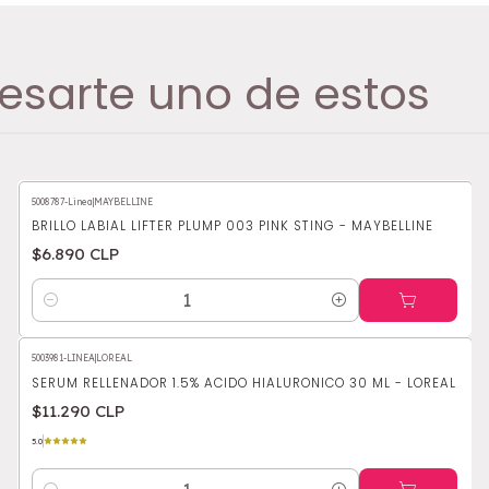
esarte uno de estos
5008787-Linea
|
MAYBELLINE
BRILLO LABIAL LIFTER PLUMP 003 PINK STING - MAYBELLINE
$6.890 CLP
Cantidad
5003981-LINEA
|
LOREAL
SERUM RELLENADOR 1.5% ACIDO HIALURONICO 30 ML - LOREAL
$11.290 CLP
5.0