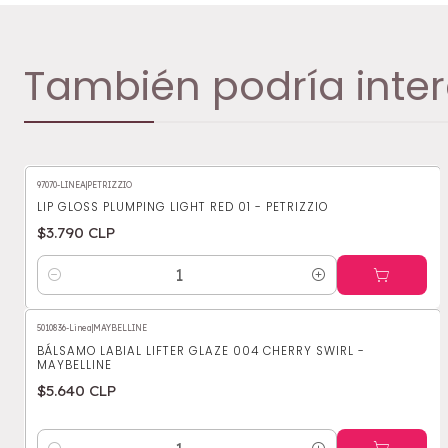
También podría inter
97070-LINEA
|
PETRIZZIO
LIP GLOSS PLUMPING LIGHT RED 01 - PETRIZZIO
$3.790 CLP
Cantidad
5010836-Linea
|
MAYBELLINE
BÁLSAMO LABIAL LIFTER GLAZE 004 CHERRY SWIRL -
MAYBELLINE
$5.640 CLP