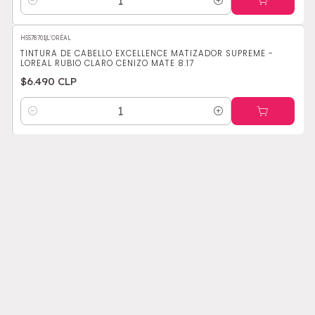
Cantidad
H5578701
|
L'ORÉAL
TINTURA DE CABELLO EXCELLENCE MATIZADOR SUPREME -
LOREAL RUBIO CLARO CENIZO MATE 8.17
$6.490 CLP
Cantidad