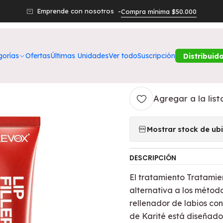
os Productos
Belleza
Labios
Tratamiento Lip Filler Hyaluron
Emprende con nosotros -
Compra mínima $50.000
|
Tratamiento Li
gorías
Ofertas
Últimas Unidades
Ver todo
Suscripción
Distribuid
REVOX
Agregar a la list
Mostrar stock de ub
DESCRIPCIÓN
El tratamiento Tratamie
alternativa a los métod
rellenador de labios co
de Karité está diseñado 