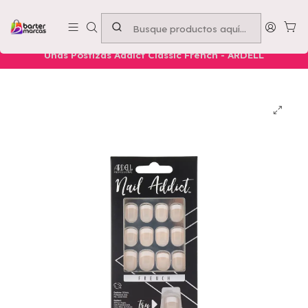
Emprende con nosotros -
Compra mínima $50.000
Inicio
Nuestros Productos
Belleza
Manos
Uñas Postizas Addict Classic French - ARDELL