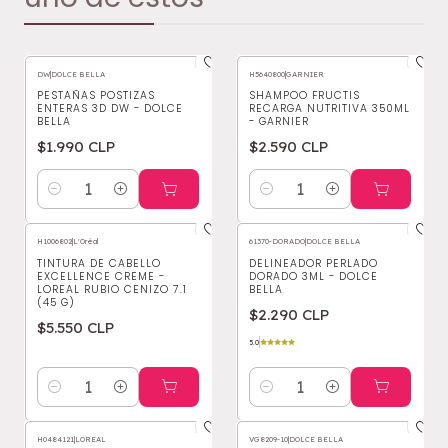
DW
|
DOLCE BELLA
H5640800
|
GARNIER
PESTAÑAS POSTIZAS
SHAMPOO FRUCTIS
ENTERAS 3D DW - DOLCE
RECARGA NUTRITIVA 350ML
BELLA
- GARNIER
$1.990 CLP
$2.590 CLP
Cantidad
Cantidad
H1006802
|
L'Oréal
61370-DORADO
|
DOLCE BELLA
TINTURA DE CABELLO
DELINEADOR PERLADO
EXCELLENCE CREME -
DORADO 3ML - DOLCE
LOREAL RUBIO CENIZO 7.1
BELLA
(45 G)
$2.290 CLP
$5.550 CLP
5.0
Cantidad
Cantidad
H0484121
|
LOREAL
VG8209-10
|
DOLCE BELLA