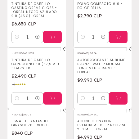
TINTURA DE CABELLO
POLVO COMPACTO #10 -
CASTING CREME GLOSS -
DOLCE BELLA
LOREAL NEGRO AZULADO
$2.790 CLP
210 (45 G) LOREAL
$6.630 CLP
Cantidad
Cantidad
H1066200
|
GARNIER
K3040600
|
LOREAL
TINTURA DE CABELLO
AUTOBROCEANTE SUBLIME
CAPUCCINO 60 (67,5 ML)
BRONZE WATER MOUSSE
- GARNIER
TONO MEDIO 150ML -
LOREAL
$2.490 CLP
$9.990 CLP
5.0
Cantidad
Cantidad
H1604500
|
VOGUE
K2353604
|
LOREAL
ESMALTE FANTASTIC
ACONDICIONADOR
GIRASOL 70 - VOGUE
EVERCREME DEEP NOURISH
250 ML - LOREAL
$840 CLP
$4.990 CLP